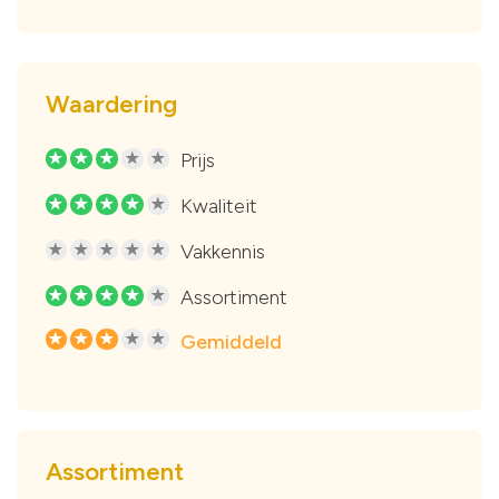
Waardering
Prijs
R
R
R
R
R
Kwaliteit
R
R
R
R
R
Vakkennis
R
R
R
R
R
Assortiment
R
R
R
R
R
Gemiddeld
R
R
R
R
R
Assortiment