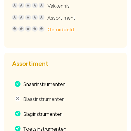
Vakkennis
R
R
R
R
R
Assortiment
R
R
R
R
R
Gemiddeld
R
R
R
R
R
Assortiment
Snaarinstrumenten
.
Blaasinstrumenten
'
Slaginstrumenten
.
Toetsinstrumenten
.