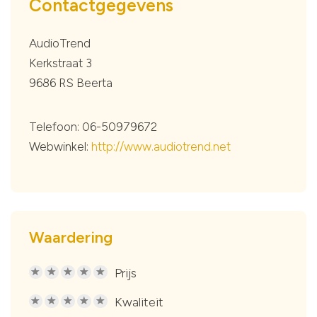
Contactgegevens
AudioTrend
Kerkstraat 3
9686 RS Beerta
Telefoon: 06-50979672
Webwinkel:
http://www.audiotrend.net
Waardering
Prijs
R
R
R
R
R
Kwaliteit
R
R
R
R
R