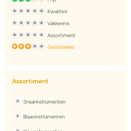
Kwaliteit
R
R
R
R
R
Vakkennis
R
R
R
R
R
Assortiment
R
R
R
R
R
Gemiddeld
R
R
R
R
R
Assortiment
Snaarinstrumenten
'
Blaasinstrumenten
'
'