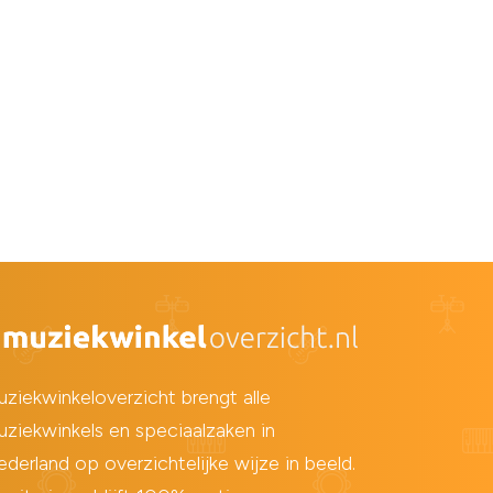
ziekwinkeloverzicht brengt alle
ziekwinkels en speciaalzaken in
derland op overzichtelijke wijze in beeld.