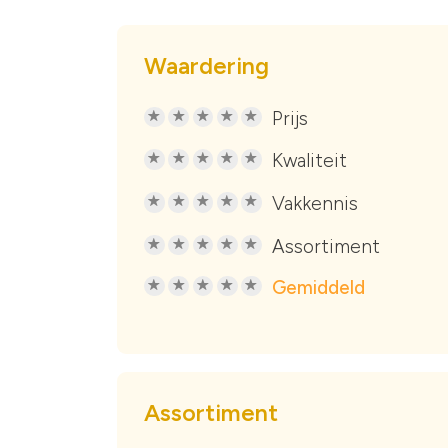
Waardering
Prijs
R
R
R
R
R
Kwaliteit
R
R
R
R
R
Vakkennis
R
R
R
R
R
Assortiment
R
R
R
R
R
Gemiddeld
R
R
R
R
R
Assortiment