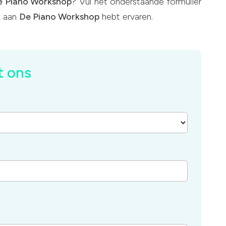
e Piano Workshop
? Vul het onderstaande formulier
k aan
De Piano Workshop
hebt ervaren.
t ons