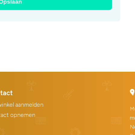
tact
inkel aanmelden
Mu
tact opnemen
mu
Ne