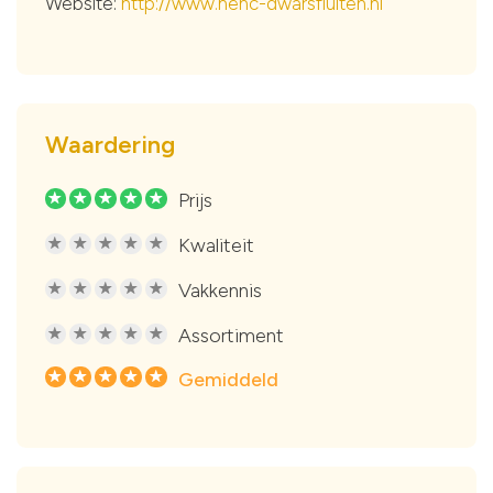
Website:
http://www.henc-dwarsfluiten.nl
Waardering
Prijs
R
R
R
R
R
Kwaliteit
R
R
R
R
R
Vakkennis
R
R
R
R
R
Assortiment
R
R
R
R
R
Gemiddeld
R
R
R
R
R