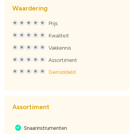
Waardering
Prijs
R
R
R
R
R
Kwaliteit
R
R
R
R
R
Vakkennis
R
R
R
R
R
Assortiment
R
R
R
R
R
Gemiddeld
R
R
R
R
R
Assortiment
Snaarinstrumenten
.