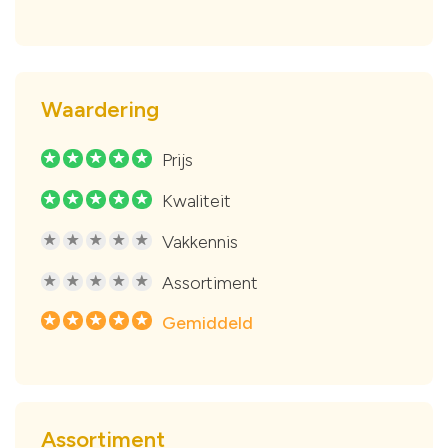
Waardering
Prijs
R
R
R
R
R
Kwaliteit
R
R
R
R
R
Vakkennis
R
R
R
R
R
Assortiment
R
R
R
R
R
Gemiddeld
R
R
R
R
R
Assortiment