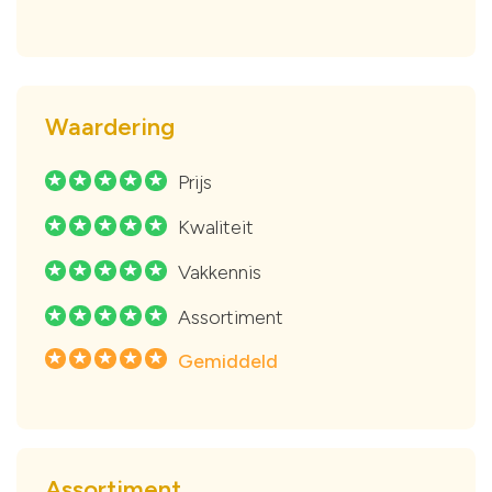
Waardering
Prijs
R
R
R
R
R
Kwaliteit
R
R
R
R
R
Vakkennis
R
R
R
R
R
Assortiment
R
R
R
R
R
Gemiddeld
R
R
R
R
R
Assortiment