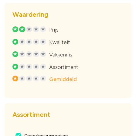
Waardering
Prijs
R
R
R
R
R
Kwaliteit
R
R
R
R
R
Vakkennis
R
R
R
R
R
Assortiment
R
R
R
R
R
Gemiddeld
R
R
R
R
R
Assortiment
Snaarinstrumenten
.