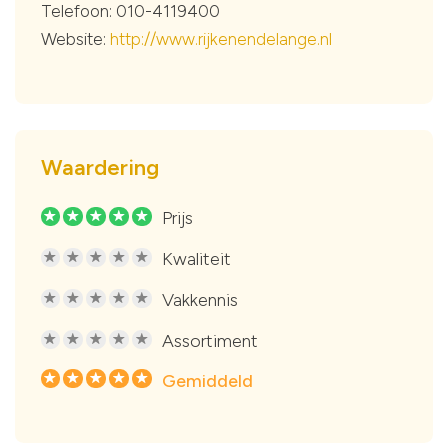
Telefoon: 010-4119400
Website:
http://www.rijkenendelange.nl
Waardering
Prijs
R
R
R
R
R
Kwaliteit
R
R
R
R
R
Vakkennis
R
R
R
R
R
Assortiment
R
R
R
R
R
Gemiddeld
R
R
R
R
R