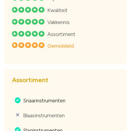
Kwaliteit
R
R
R
R
R
Vakkennis
R
R
R
R
R
Assortiment
R
R
R
R
R
Gemiddeld
R
R
R
R
R
Assortiment
Snaarinstrumenten
.
Blaasinstrumenten
'
Slaginstrumenten
.