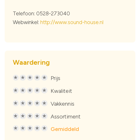
Telefoon: 0528-273040
Webwinkel:
http://www.sound-house.nl
Waardering
Prijs
R
R
R
R
R
Kwaliteit
R
R
R
R
R
Vakkennis
R
R
R
R
R
Assortiment
R
R
R
R
R
Gemiddeld
R
R
R
R
R