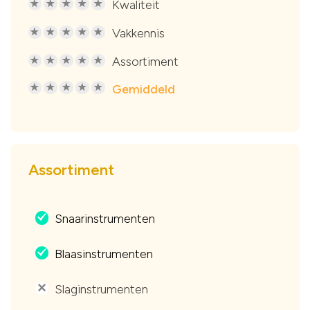
Kwaliteit
R
R
R
R
R
Vakkennis
R
R
R
R
R
Assortiment
R
R
R
R
R
Gemiddeld
R
R
R
R
R
Assortiment
Snaarinstrumenten
.
Blaasinstrumenten
.
Slaginstrumenten
'