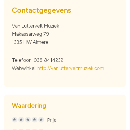
Contactgegevens
Van Luttervelt Muziek
Makassarweg 79
1335 HW Almere
Telefoon: 036-8414232
Webwinkel:
http://vanlutterveltmuziek.com
Waardering
Prijs
R
R
R
R
R