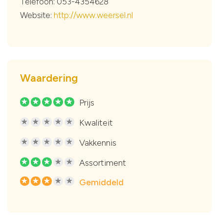
Telefoon: 053-4354628
Website:
http://www.weersel.nl
Waardering
Prijs
R
R
R
R
R
Kwaliteit
R
R
R
R
R
Vakkennis
R
R
R
R
R
Assortiment
R
R
R
R
R
Gemiddeld
R
R
R
R
R