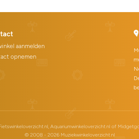
tact
inkel aanmelden
Mu
tact opnemen
mu
Ne
De
be
Fietswinkeloverzicht.nl
,
Aquariumwinkeloverzicht.nl
of
Midgetgol
© 2008 - 2026 Muziekwinkeloverzicht.nl